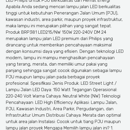
LED Philips untuk PJU Berkualitas dan Hemat Energi
Apabila Anda sedang mencari lampu jalan LED berkualitas
tinggi untuk kebutuhan Penerangan Jalan Umum (PJU),
kawasan industri, area parkir, maupun proyek infrastruktur,
maka lampu ini merupakan pilihan yang sangat tepat.
Produk BRP381 LED215/NW 150W 220-240V DM 24
merupakan lampu jalan LED premium dari Philips yang
dirancang untuk memberikan pencahayaan maksimal
dengan konsumsi daya yang efisien. Dengan teknologi LED
modern, lampu ini mampu menghasilkan pencahayaan
yang terang, merata, dan memiliki umur pakai yang
panjang sehingga sangat cocok digunakan sebagai lampu
PJU maupun lampu jalan pada berbagai proyek
profesional. Spesifikasi Jenis Produk: LED Street Light /
Lampu Jalan LED Daya: 150 Watt Tegangan Operasional:
220-240 Volt Warna Cahaya: Neutral White (NW) Teknologi
Pencahayaan: LED High Efficiency Aplikasi: Lampu Jalan,
PJU, Kawasan Industri, Area Parkir, Pergudangan, dan
Infrastruktur Umum Distribusi Cahaya: Merata dan optimal
untuk area jalan Instalasi: Cocok untuk tiang PJU maupun
lampu jalan proyek Mengapa Memilih lampu jalan ini? 1.