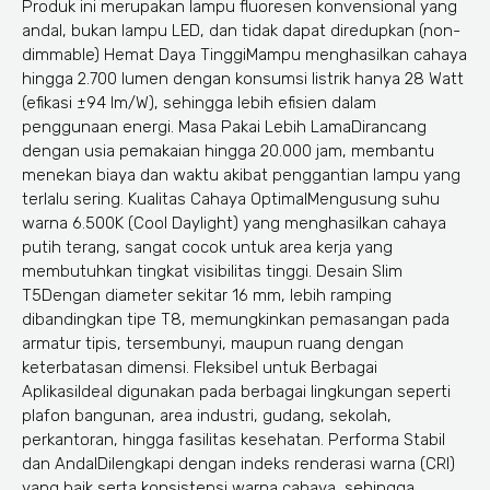
Produk ini merupakan lampu fluoresen konvensional yang
andal, bukan lampu LED, dan tidak dapat diredupkan (non-
dimmable) Hemat Daya TinggiMampu menghasilkan cahaya
hingga 2.700 lumen dengan konsumsi listrik hanya 28 Watt
(efikasi ±94 lm/W), sehingga lebih efisien dalam
penggunaan energi. Masa Pakai Lebih LamaDirancang
dengan usia pemakaian hingga 20.000 jam, membantu
menekan biaya dan waktu akibat penggantian lampu yang
terlalu sering. Kualitas Cahaya OptimalMengusung suhu
warna 6.500K (Cool Daylight) yang menghasilkan cahaya
putih terang, sangat cocok untuk area kerja yang
membutuhkan tingkat visibilitas tinggi. Desain Slim
T5Dengan diameter sekitar 16 mm, lebih ramping
dibandingkan tipe T8, memungkinkan pemasangan pada
armatur tipis, tersembunyi, maupun ruang dengan
keterbatasan dimensi. Fleksibel untuk Berbagai
AplikasiIdeal digunakan pada berbagai lingkungan seperti
plafon bangunan, area industri, gudang, sekolah,
perkantoran, hingga fasilitas kesehatan. Performa Stabil
dan AndalDilengkapi dengan indeks renderasi warna (CRI)
yang baik serta konsistensi warna cahaya, sehingga