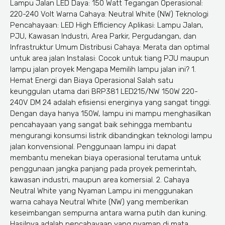
Lampu Jalan LED Daya: 150 Watt Tegangan Operasional:
220-240 Volt Warna Cahaya: Neutral White (NW) Teknologi
Pencahayaan: LED High Efficiency Aplikasi: Lampu Jalan,
PJU, Kawasan Industri, Area Parkir, Pergudangan, dan
Infrastruktur Umum Distribusi Cahaya: Merata dan optimal
untuk area jalan Instalasi: Cocok untuk tiang PJU maupun
lampu jalan proyek Mengapa Memilih lampu jalan ini? 1.
Hemat Energi dan Biaya Operasional Salah satu
keunggulan utama dari BRP381 LED215/NW 150W 220-
240V DM 24 adalah efisiensi energinya yang sangat tinggi.
Dengan daya hanya 150W, lampu ini mampu menghasilkan
pencahayaan yang sangat baik sehingga membantu
mengurangi konsumsi listrik dibandingkan teknologi lampu
jalan konvensional. Penggunaan lampu ini dapat
membantu menekan biaya operasional terutama untuk
penggunaan jangka panjang pada proyek pemerintah,
kawasan industri, maupun area komersial. 2. Cahaya
Neutral White yang Nyaman Lampu ini menggunakan
warna cahaya Neutral White (NW) yang memberikan
keseimbangan sempurna antara warna putih dan kuning.
Hasilnya adalah pencahayaan yang nyaman di mata