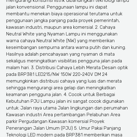
mengurangi konsumsi listrik dibandingkan teknologi lampu
jalan konvensional. Penggunaan lampu ini dapat
membantu menekan biaya operasional terutama untuk
penggunaan jangka panjang pada proyek pemerintah,
kawasan industri, maupun area komersial. 2. Cahaya
Neutral White yang Nyaman Lampu ini menggunakan
warna cahaya Neutral White (NW) yang memberikan
keseimbangan sempurna antara warna putih dan kuning.
Hasilnya adalah pencahayaan yang nyaman di mata
sekaligus meningkatkan visibilitas pengguna jalan pada
malam hari. 3. Distribusi Cahaya Lebih Merata Desain optik
pada BRP381 LED215/NW 150W 220-240V DM 24
memungkinkan distribusi cahaya yang luas dan merata
sehingga mengurangi area gelap dan meningkatkan
keamanan pengguna jalan. 4. Cocok untuk Berbagai
Kebutuhan PJU Lampu jalan ini sangat cocok digunakan
untuk: Jalan raya utama Jalan lingkungan dan perumahan
Kawasan industri Area pertambangan Pelabuhan Area
parkir Pergudangan Kawasan komersial Proyek
Penerangan Jalan Umum (PJU) 5. Umur Pakai Panjang
Teknologi LED modern pada BRP381 memberikan masa