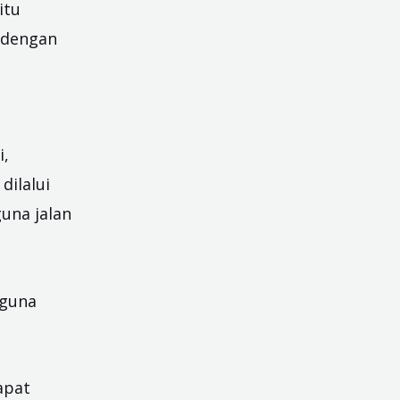
itu
 dengan
i,
dilalui
una jalan
gguna
apat