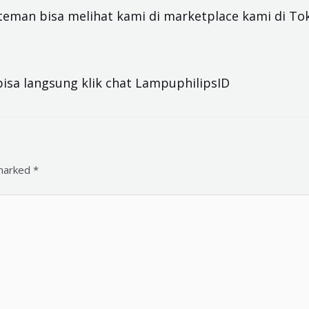
-teman bisa melihat kami di marketplace kami di
To
bisa langsung
klik chat LampuphilipsID
 marked
*