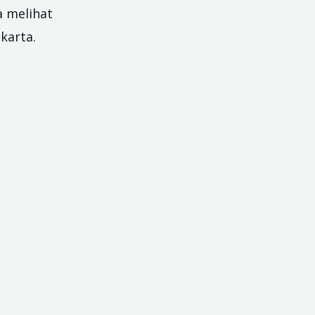
a melihat
akarta
.