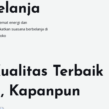
elanja
hemat energi dan
atkan suasana berbelanja di
toko
ualitas
Terbaik
, Kapanpun