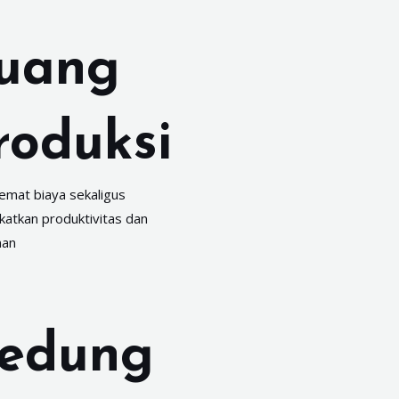
uang
roduksi
emat biaya sekaligus
atkan produktivitas dan
nan
edung