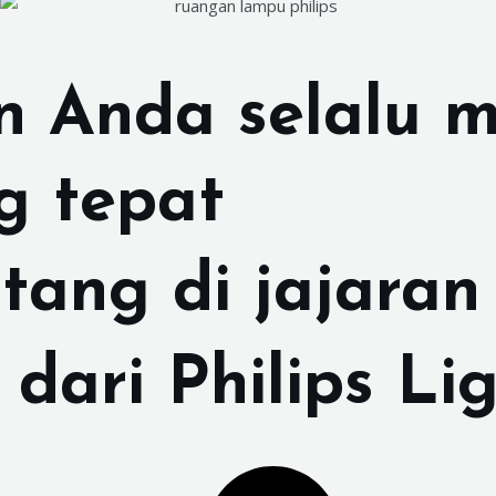
n Anda selalu 
ng
tepat
tang di jajaran
dari Philips Li