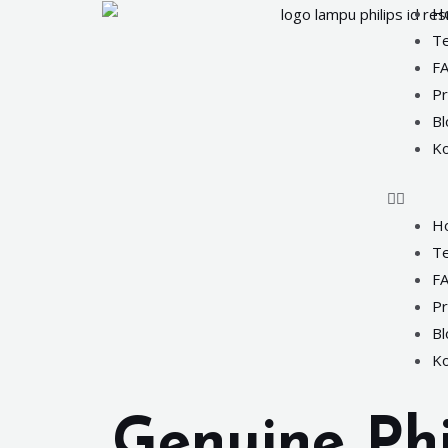
H
Te
F
P
Bl
Ko
H
Te
F
P
Bl
Ko
Genuine Phi