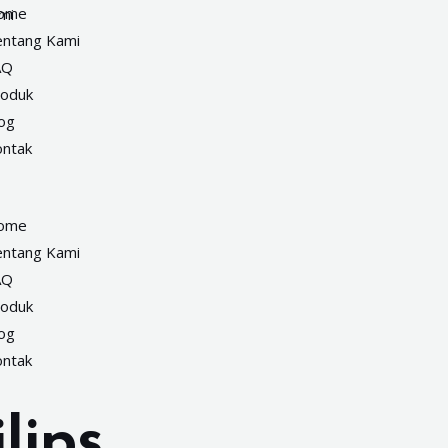
ome
ntang Kami
AQ
roduk
og
ntak
ome
ntang Kami
AQ
roduk
og
ntak
lips