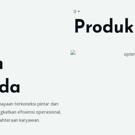
0
+
Produk
n
da
yaan terkoneksi pintar dari
gkatkan efisiensi operasional,
jahteraan karyawan.