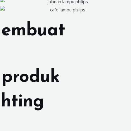
membuat
 produk
ghting