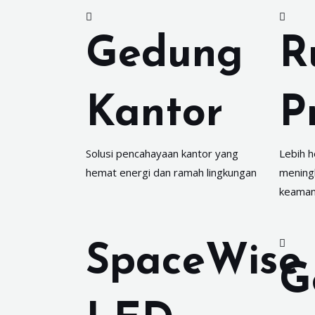
Gedung
R
Kantor
P
Solusi pencahayaan kantor yang
Lebih h
hemat energi dan ramah lingkungan
meningk
keama
SpaceWise
G